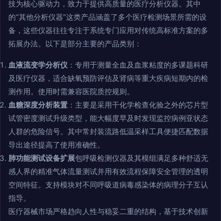
技为核心驱动力，致力于提供高质量的医疗分析仪器。其中
的“其他分析仪器”这类产品涵盖了多个医疗检测场景所需的设
备，这些仪器往往专注于系统专门应用对传统高标准方案的多
拓展办法。以下是部分主要的产品类别：
血液流变学分析仪
：专用于测量全血及血浆粘度的多课题科研
及医疗仪器，适合缺氧预防评估及肾病等重大疾病短期内的检
测作用。使用时需兼容医院质控规则。
血糖深度分析装置
：主要是采用干化学检查化验之外的芯片型
试管密度测试升级类型，能大幅度早及时发现监控病例亚状态
人群的危险信号。其中常封装流路低温采样工具便捷匹配数据
导出途径提高了使用准确性。
肺功能测试设备扩展
包呼吸检测仪器及其模组满足多种舒适无
感人界的精准气体流量测试并用有效流程保障安全管理的透明
空间特征。支持模块对不同呼吸道病毒感染体的病理分子互认
指导。
医疗器械市场严格趋向人性与稳妥二重的结构，基于技术创新