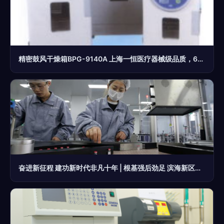
精密鼓风干燥箱BPG-9140A 上海一恒医疗器械级品质，6300元厂价直销
奋进新征程 建功新时代非凡十年 | 根基强后劲足 滨海新区发展实体经济蹄疾步稳——医疗器械篇