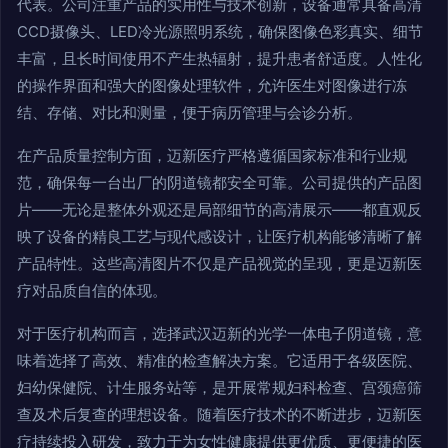
代表。公司注重产品的实用性与技术创新，设备通常具备高清
CCD摄像头、LED冷光源照明系统，确保图像色彩真实、细节
丰富，且长时间使用不产生热辐射，提升患者舒适度。人性化
的操作界面和强大的图像处理软件，允许医生对图像进行冻
结、存储、对比和测量，便于病历管理与会诊分析。
在产品质量控制方面，迈新医疗严格遵循国家标准和行业规
范，确保每一台出厂的阴道镜都安全可靠。公司提供的产品图
片——无论是整体外观还是局部细节的高清展示——都直观反
映了设备的精良工艺与现代感设计，让医疗机构能够清晰了解
产品特性。这些高清图片不仅是产品视觉的呈现，更是迈新医
疗对品质自信的体现。
对于医疗机构而言，选择武汉迈新的光学一体电子阴道镜，意
味着选择了高效、精准的检查解决方案。它适用于各级医院、
妇幼保健院、计生服务站等，是开展常规妇科检查、宫颈癌筛
查及术后复查的理想设备。随着医疗技术的不断进步，迈新医
疗持续投入研发，致力于为女性健康提供更优质、更便捷的医